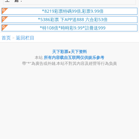
*8219彩票特碼99倍,彩票9.99倍
*5386彩票 下APP送888 六合彩53倍
*特108倍*時時彩9.99*註冊送999
首页
返回栏目
>
天下彩票
●
天下资料
本站
所有内容载自互联网仅供娱乐参考
帶"*"為廣告或外鏈,本站不對其內容及經營等行為負責