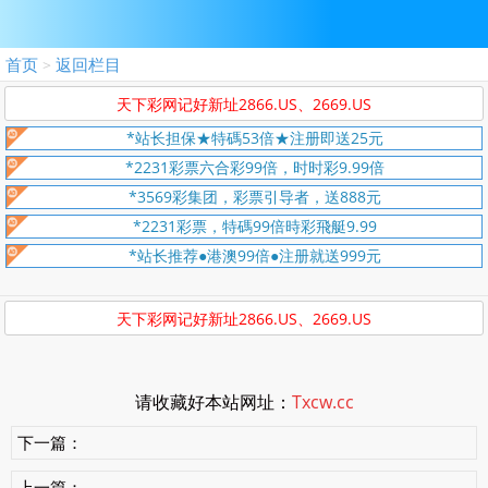
首页
返回栏目
>
天下彩网记好新址2866.US、2669.US
*站长担保★特碼53倍★注册即送25元
*2231彩票六合彩99倍，时时彩9.99倍
*3569彩集团，彩票引导者，送888元
*2231彩票，特碼99倍時彩飛艇9.99
*站长推荐●港澳99倍●注册就送999元
天下彩网记好新址2866.US、2669.US
请收藏好本站网址：
Txcw.cc
下一篇：
上一篇：