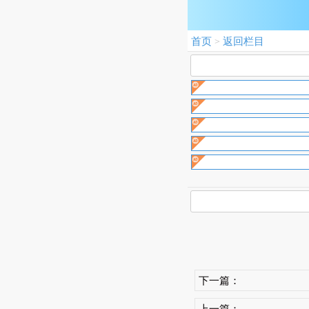
首页
返回栏目
>
下一篇：
上一篇：