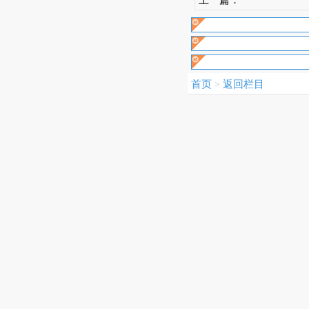
首页
返回栏目
>