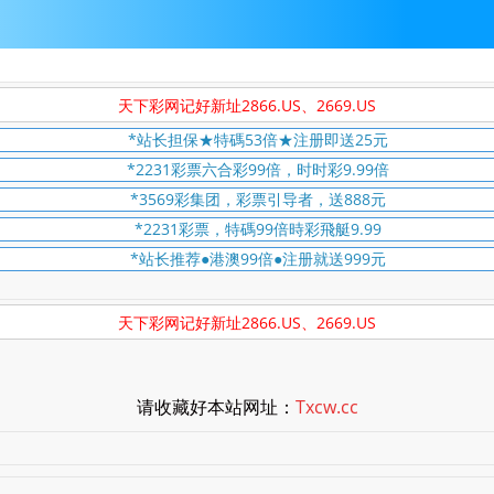
天下彩网记好新址2866.US、2669.US
*站长担保★特碼53倍★注册即送25元
*2231彩票六合彩99倍，时时彩9.99倍
*3569彩集团，彩票引导者，送888元
*2231彩票，特碼99倍時彩飛艇9.99
*站长推荐●港澳99倍●注册就送999元
天下彩网记好新址2866.US、2669.US
请收藏好本站网址：
Txcw.cc