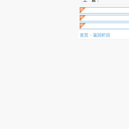
首页
返回栏目
>