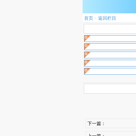
首页
返回栏目
>
下一篇：
上一篇：