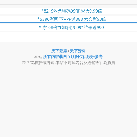
*8219彩票特碼99倍,彩票9.99倍
*5386彩票 下APP送888 六合彩53倍
*特108倍*時時彩9.99*註冊送999
天下彩票
●
天下资料
本站
所有内容载自互联网仅供娱乐参考
帶"*"為廣告或外鏈,本站不對其內容及經營等行為負責