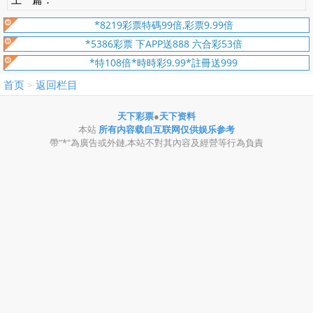
*8219彩票特碼99倍,彩票9.99倍
*5386彩票 下APP送888 六合彩53倍
*特108倍*時時彩9.99*註冊送999
首页
返回栏目
>
天下彩票
●
天下资料
本站
所有内容载自互联网仅供娱乐参考
帶"*"為廣告或外鏈,本站不對其內容及經營等行為負責