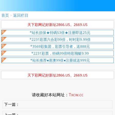
首页
返回栏目
>
天下彩网记好新址2866.US、2669.US
*站长担保★特碼53倍★注册即送25元
*2231彩票六合彩99倍，时时彩9.99倍
*3569彩集团，彩票引导者，送888元
*2231彩票，特碼99倍時彩飛艇9.99
*站长推荐●港澳99倍●注册就送999元
天下彩网记好新址2866.US、2669.US
请收藏好本站网址：
Txcw.cc
下一篇：
上一篇：