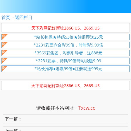
首页
返回栏目
>
天下彩网记好新址2866.US、2669.US
*站长担保★特碼53倍★注册即送25元
*2231彩票六合彩99倍，时时彩9.99倍
*3569彩集团，彩票引导者，送888元
*2231彩票，特碼99倍時彩飛艇9.99
*站长推荐●港澳99倍●注册就送999元
天下彩网记好新址2866.US、2669.US
请收藏好本站网址：
Txcw.cc
下一篇：
上一篇：