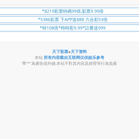
*8219彩票特碼99倍,彩票9.99倍
*5386彩票 下APP送888 六合彩53倍
*特108倍*時時彩9.99*註冊送999
天下彩票
●
天下资料
本站
所有内容载自互联网仅供娱乐参考
帶"*"為廣告或外鏈,本站不對其內容及經營等行為負責