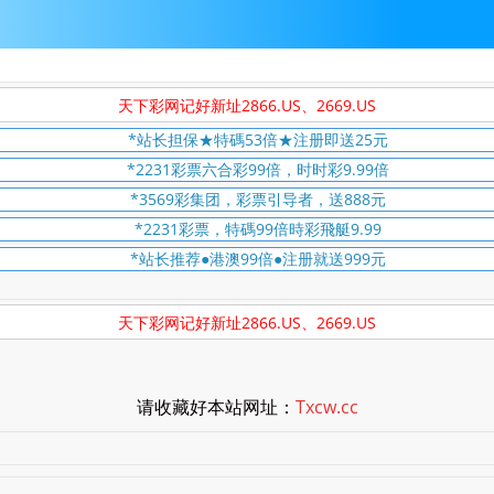
天下彩网记好新址2866.US、2669.US
*站长担保★特碼53倍★注册即送25元
*2231彩票六合彩99倍，时时彩9.99倍
*3569彩集团，彩票引导者，送888元
*2231彩票，特碼99倍時彩飛艇9.99
*站长推荐●港澳99倍●注册就送999元
天下彩网记好新址2866.US、2669.US
请收藏好本站网址：
Txcw.cc