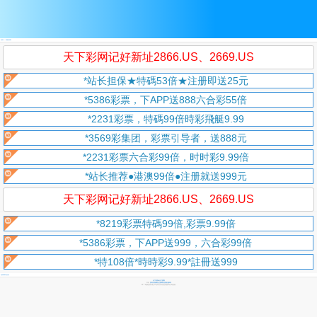
首页
>
刷新资料
天下彩网记好新址2866.US、2669.US
*站长担保★特碼53倍★注册即送25元
*5386彩票，下APP送888六合彩55倍
*2231彩票，特碼99倍時彩飛艇9.99
*3569彩集团，彩票引导者，送888元
*2231彩票六合彩99倍，时时彩9.99倍
*站长推荐●港澳99倍●注册就送999元
天下彩网记好新址2866.US、2669.US
*8219彩票特碼99倍,彩票9.99倍
*5386彩票，下APP送999，六合彩99倍
*特108倍*時時彩9.99*註冊送999
返回网站首页
天下彩票
●
天下资料
本站
所有内容载自互联网仅供娱乐参考
帶"*"為廣告或外鏈,本站不對其內容及經營等行為負責